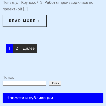
Пенза, ул. Крупской, 3. Работы производились по
проектной […]
READ MORE »
Пагинация
1
2
Далее
записей
Поиск
Поиск
Новости и публикации