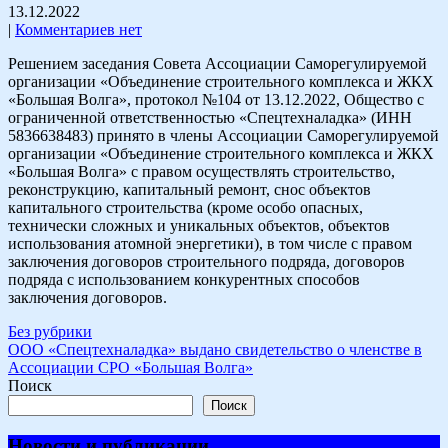
13.12.2022
|
Комментариев нет
Решением заседания Совета Ассоциации Саморегулируемой
организации «Объединение строительного комплекса и ЖКХ
«Большая Волга», протокол №104 от 13.12.2022, Общество с
ограниченной ответственностью «Спецтехналадка» (ИНН
5836638483) принято в члены Ассоциации Саморегулируемой
организации «Объединение строительного комплекса и ЖКХ
«Большая Волга» с правом осуществлять строительство,
реконструкцию, капитальный ремонт, снос объектов
капитального строительства (кроме особо опасных,
технически сложных и уникальных объектов, объектов
использования атомной энергетики), в том числе с правом
заключения договоров строительного подряда, договоров
подряда с использованием конкурентных способов
заключения договоров.
Без рубрики
Навигация
ООО «Спецтехналадка» выдано свидетельство о членстве в
Ассоциации СРО «Большая Волга»
по
Поиск
записям
Поиск
Новости и публикации